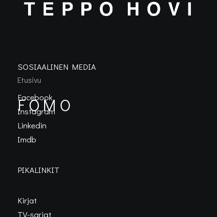
SOSIAALINEN MEDIA
Etusivu
Facebook
FOMO
Instagram
Linkedin
Imdb
PIKALINKIT
Kirjat
TV-sarjat