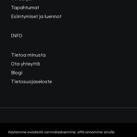
Tapahtumat
Esiintymiset ja luennot
INFO
Tietoa minusta
Ota yhteyttä
Blogi
Tietosuojaseloste
© 2026 TEPPO HOVI. Kaikki oikeudet pidätetään
Käytämme evästeitä varmistaaksemme, että annamme sinulle