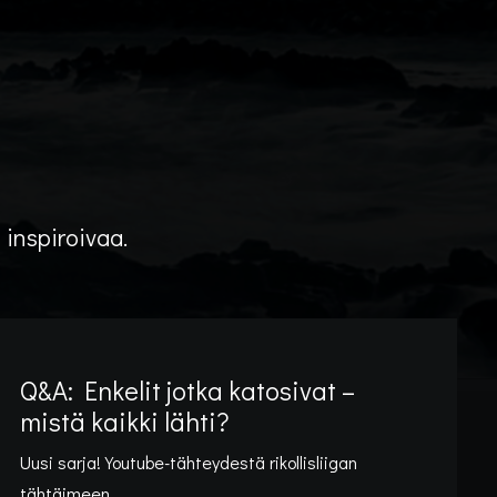
 inspiroivaa.
Q&A: Enkelit jotka katosivat –
mistä kaikki lähti?
Uusi sarja! Youtube-tähteydestä rikollisliigan
tähtäimeen