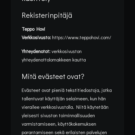
Rekisterinpitäjä
Teppo Hovi
Verkkosivusto:
https://www.teppohovi.com/
Yhteydenotot:
verkkosivuston
yhteydenottolomakkeen kautta
Mitä evästeet ovat?
Evästeet ovat pieniä tekstitiedostoja, jotka
tallentuvat käyttäjän selaimeen, kun hän
vierailee verkkosivustolla. Niitä käytetään
yleisesti sivuston toiminnallisuuden
varmistamiseen, käyttökokemuksen
Etusivu
Tietosuojaseloste
parantamiseen sekä erilaisten palvelujen