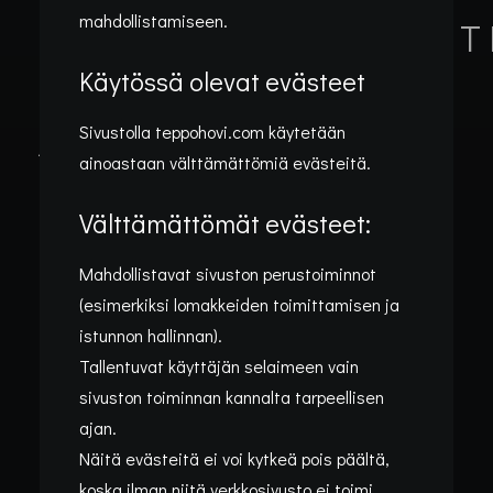
mahdollistamiseen.
TIETOSUOJASELOST
Käytössä olevat evästeet
Evästeet ovat pieniä tekstitiedostoja,
Sivustolla
teppohovi.com
käytetään
jotka tallentuvat käyttäjän selaimeen,
ainoastaan välttämättömiä evästeitä.
kun hän vierailee verkkosivustolla. Niitä
Välttämättömät evästeet:
käytetään yleisesti sivuston
toiminnallisuuden varmistamiseen,
Mahdollistavat sivuston perustoiminnot
käyttökokemuksen parantamiseen sekä
(esimerkiksi lomakkeiden toimittamisen ja
istunnon hallinnan).
erilaisten palvelujen mahdollistamiseen.
Tallentuvat käyttäjän selaimeen vain
sivuston toiminnan kannalta tarpeellisen
ajan.
Näitä evästeitä ei voi kytkeä pois päältä,
koska ilman niitä verkkosivusto ei toimi