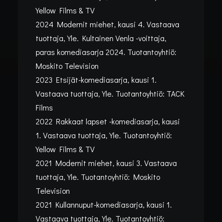
Yellow Films & TV
2024 Modernit miehet, kausi 4. Vastaava
tuottaja, Yle. Kultainen Venla -voittaja,
paras komediasarja 2024. Tuotantoyhtiö:
Moskito Television
2023 Etsijät-komediasarja, kausi 1.
Vastaava tuottaja, Yle. Tuotantoyhtiö: TACK
Films
2022 Rakkaat lapset -komediasarja, kausi
Kategoria:
TV-sarjat
,
Työt
•
28/10/2025
•
1 min
1. Vastaava tuottaja, Yle. Tuotantoyhtiö:
VIIMEISIMMÄT
Yellow Films & TV
2021 Modernit miehet, kausi 3. Vastaava
TV-TUOTANNOT
tuottaja, Yle. Tuotantoyhtiö: Moskito
Television
Teppo Hovi kehittää ja tuottaa tv-
2021
Kullannuput-komediasarja
, kausi 1.
sarjoja Yle draamassa.
Vastaava tuottaja, Yle. Tuotantoyhtiö: