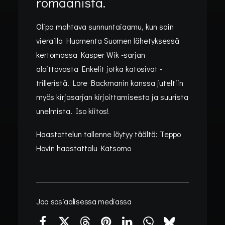
romaanista.
Olipa mahtava sunnuntaiaamu, kun sain
vierailla Huomenta Suomen lähetyksessä
kertomassa Kasper Wik -sarjan
aloittavasta Enkelit jotka katosivat -
trilleristä. Lore Backmanin kanssa juteltiin
myös kirjasarjan kirjoittamisesta ja suurista
unelmista. Iso kiitos!
Haastattelun tallenne löytyy täältä:
Teppo
Hovin haastattalu Katsomo
Kategoria:
Tapahtumat
•
25/06/2026
•
1 Minute
ENKELIT JOTKA
Jaa sosiaalisessa mediassa
KATOSIVAT