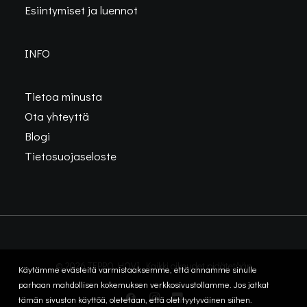
Esiintymiset ja luennot
INFO
Tietoa minusta
Ota yhteyttä
Blogi
Tietosuojaseloste
© 2026 TEPPO HOVI. Kaikki oikeudet pidätetään
Käytämme evästeitä varmistaaksemme, että annamme sinulle
parhaan mahdollisen kokemuksen verkkosivustollamme. Jos jatkat
tämän sivuston käyttöä, oletetaan, että olet tyytyväinen siihen.