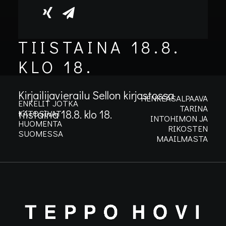
SELLON
KIRJASTOSSA
TIISTAINA 18.8.
KLO 18.
Kirjailijavierailu Sellon kirjastossa
HENKEÄSALPAAVA
ENKELIT JOTKA
TARINA
tiistaina 18.8. klo 18.
KATOSIVAT
INTOHIMON JA
HUOMENTA
RIKOSTEN
SUOMESSA
MAAILMASTA