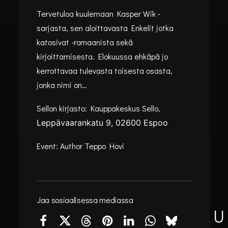
Tervetuloa kuulemaan Kasper Wik -
sarjasta, sen aloittavasta Enkelit jotka
katosivat -romaanista sekä
kirjoittamisesta. Elokuussa ehkäpä jo
kerrottavaa tulevasta toisesta osasta,
jonka nimi on…
Sellon kirjasto: Kauppakeskus Sello,
Leppävaarankatu 9, 02600 Espoo
Event:
Author Teppo Hovi
Kategoria:
Tapahtumat
•
25/06/2026
•
1 Minute
Jaa sosiaalisessa mediassa
KIRJAILIJAVIERAILU