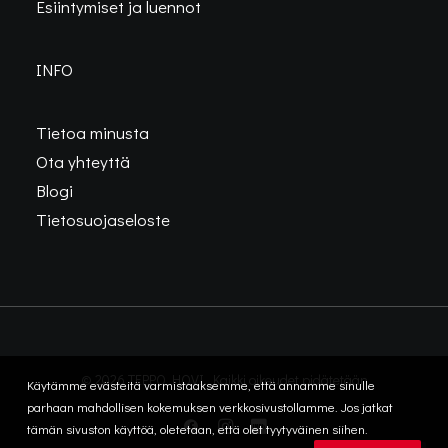
Esiintymiset ja luennot
INFO
Tietoa minusta
Ota yhteyttä
Blogi
Tietosuojaseloste
© 2026 TEPPO HOVI. Kaikki oikeudet pidätetään
Käytämme evästeitä varmistaaksemme, että annamme sinulle
parhaan mahdollisen kokemuksen verkkosivustollamme. Jos jatkat
tämän sivuston käyttöä, oletetaan, että olet tyytyväinen siihen.